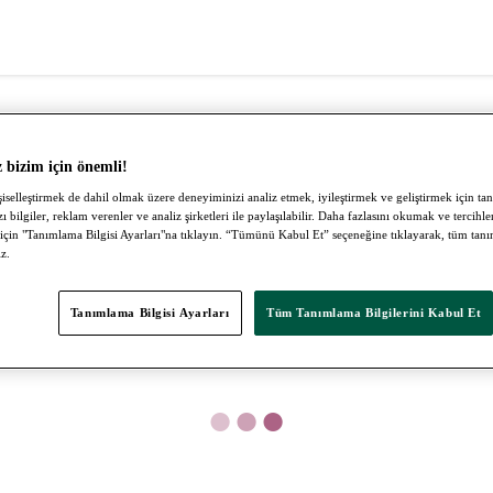
z bizim için önemli!
iselleştirmek de dahil olmak üzere deneyiminizi analiz etmek, iyileştirmek ve geliştirmek için tan
zı bilgiler, reklam verenler ve analiz şirketleri ile paylaşılabilir. Daha fazlasını okumak ve tercihle
 için "Tanımlama Bilgisi Ayarları"na tıklayın. “Tümünü Kabul Et” seçeneğine tıklayarak, tüm tanı
z.
Tanımlama Bilgisi Ayarları
Tüm Tanımlama Bilgilerini Kabul Et
●
●
●