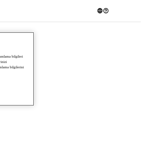
ımlama bilgileri
rinizi
mlama bilgilerini