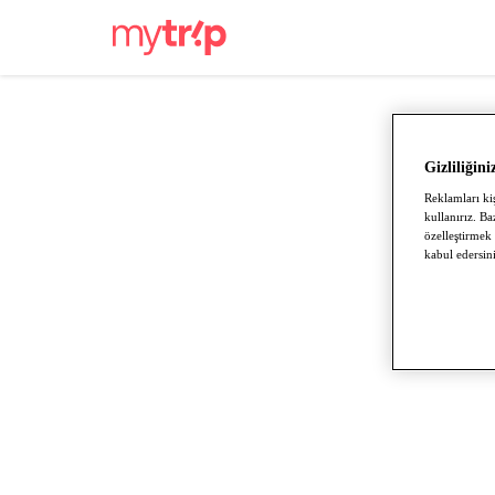
Gizliliğini
Reklamları kiş
kullanırız. Ba
özelleştirmek
kabul edersini